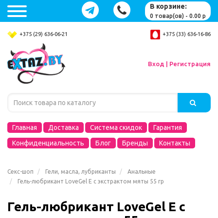
В корзине:
0 товар(ов) - 0.00 р
+375 (29) 636-06-21
+375 (33) 636-16-86
Вход | Регистрация
Главная
Доставка
Система скидок
Гарантия
Конфиденциальность
Блог
Бренды
Контакты
Секс-шоп
Гели, масла, лубриканты
Анальные
Гель-любрикант LoveGel E с экстрактом мяты 55 гр
Гель-любрикант LoveGel E с