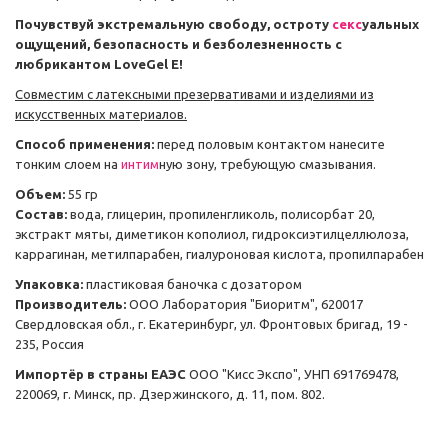
Почувствуй экстремальную свободу, остроту
секс
уальных
ощущений, безопасность и безболезненность с
любрикантом
LoveGel E!
Совместим с латексными презервативами и изделиями из
искусственных материалов.
Способ применения:
перед половым контактом нанесите
тонким слоем на
интим
ную зону, требующую смазывания.
Объем:
55 гр
Состав:
вода, глицерин, пропиленгликоль, полисорбат 20,
экстракт мяты, диметикон кополиол, гидроксиэтилцеллюлоза,
каррагинан, метилпарабен, гиалуроновая кислота, пропилпарабен
Упаковка:
пластиковая баночка с дозатором
Производитель:
ООО Лаборатория "Биоритм", 620017
Свердловская обл., г. Екатеринбург, ул. Фронтовых бригад, 19 -
235, Россия
Импортёр в страны ЕАЭС
ООО "Кисс Экспо", УНП 691769478,
220069, г. Минск, пр. Дзержинского, д. 11, пом. 802.