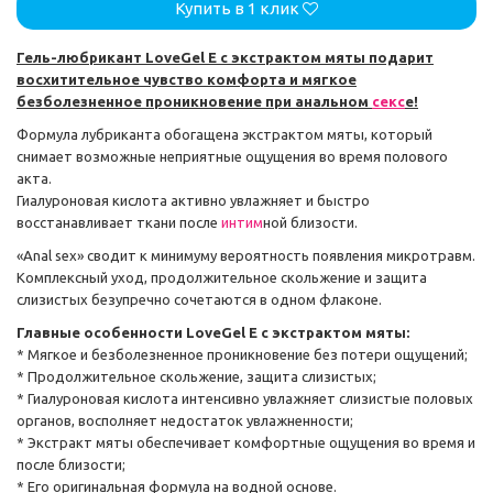
Купить в 1 клик
Гель-любрикант LoveGel E с экстрактом мяты подарит
восхитительное чувство комфорта и мягкое
безболезненное проникновение при анальном
секс
е!
Формула лубриканта обогащена экстрактом мяты, который
снимает возможные неприятные ощущения во время полового
акта.
Гиалуроновая кислота активно увлажняет и быстро
восстанавливает ткани после
интим
ной близости.
«Anal sex» сводит к минимуму вероятность появления микротравм.
Комплексный уход, продолжительное скольжение и защита
слизистых безупречно сочетаются в одном флаконе.
Главные особенности LoveGel E с экстрактом мяты:
* Мягкое и безболезненное проникновение без потери ощущений;
* Продолжительное скольжение, защита слизистых;
* Гиалуроновая кислота интенсивно увлажняет слизистые половых
органов, восполняет недостаток увлажненности;
* Экстракт мяты обеспечивает комфортные ощущения во время и
после близости;
* Его оригинальная формула на водной основе.