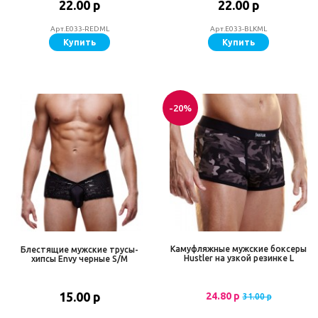
22.00 р
22.00 р
Арт.E033-REDML
Арт.E033-BLKML
Купить
Купить
-20%
Камуфляжные мужские боксеры
Блестящие мужские трусы-
Hustler на узкой резинке L
хипсы Envy черные S/M
15.00 р
24.80 р
31.00 р