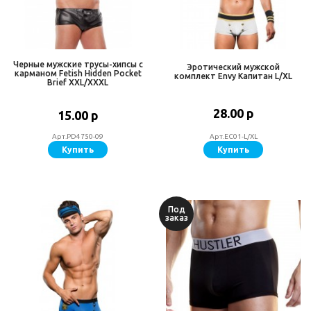
Черные мужские трусы-хипсы с
Эротический мужской
карманом Fetish Hidden Pocket
комплект Envy Капитан L/XL
Brief XXL/XXXL
28.00 р
15.00 р
Арт.PD4750-09
Арт.EC01-L/XL
Купить
Купить
Под
заказ