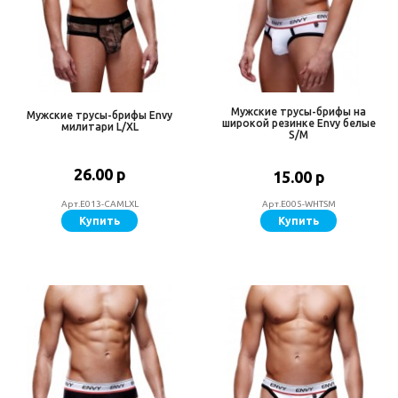
Мужские трусы-брифы на
Мужские трусы-брифы Envy
широкой резинке Envy белые
милитари L/XL
S/M
26.00 р
15.00 р
Арт.E013-CAMLXL
Арт.E005-WHTSM
Купить
Купить