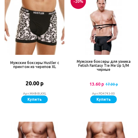
-20%
Мужские боксеры для узника
Мужские боксеры Hustler с
Fetish Fantasy Tie Me Up S/M
принтом из черепов XL
черные
20.00 р
13.60 р
17.00 р
Арт.MH8-BLKXL
Арт.PD4743-00
Купить
Купить