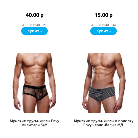
40.00 р
15.00 р
Арт.E031-BLKML
Арт.E031-BLKSM
Купить
Купить
Мужские трусы-хипсы Envy
Мужские трусы-хипсы в полоску
милитари S/M
Envy черно-белые M/L