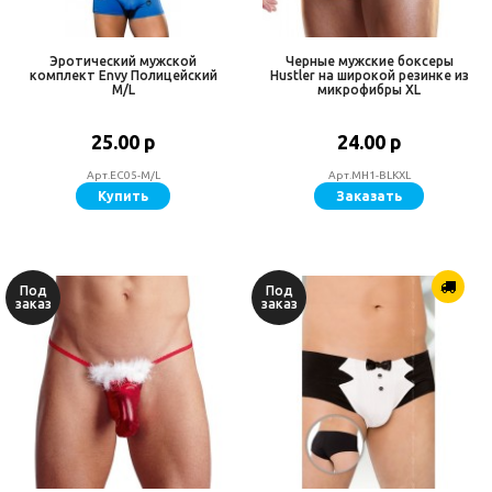
Эротический мужской
Черные мужские боксеры
комплект Envy Полицейский
Hustler на широкой резинке из
M/L
микрофибры XL
25.00 р
24.00 р
Арт.EC05-M/L
Арт.MH1-BLKXL
Купить
Заказать
Под
Под
заказ
заказ