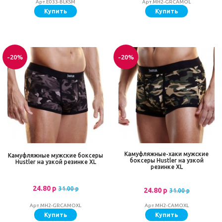
Арт.E033-BLKSM
Арт.MH2-GRCAMOL
Купить
Купить
-20%
-20%
Камуфляжные-хаки мужские
Камуфляжные мужские боксеры
боксеры Hustler на узкой
Hustler на узкой резинке XL
резинке XL
24.80 р
31.00 р
24.80 р
31.00 р
Арт.MH2-GRCAMOXL
Арт.MH2-CAMOXL
Купить
Купить