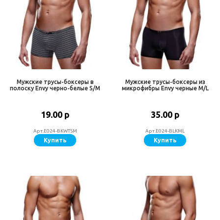
Мужские трусы-боксеры в
Мужские трусы-боксеры из
полоску Envy черно-белые S/M
микрофибры Envy черные M/L
19.00 р
35.00 р
Арт.E024-BKWTSM
Арт.E024-BLKML
Купить
Купить