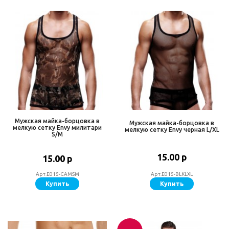
Мужская майка-борцовка в
Мужская майка-борцовка в
мелкую сетку Envy милитари
мелкую сетку Envy черная L/XL
S/M
15.00 р
15.00 р
Арт.E015-CAMSM
Арт.E015-BLKLXL
Купить
Купить