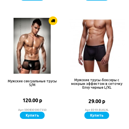
Мужские трусы-боксеры с
Мужские сексуальные трусы
мокрым эффектом в сеточку
S/M
Envy черные L/XL
120.00 р
29.00 р
Арт.5908305907350
Арт.E019-BLKLXL
Купить
Купить