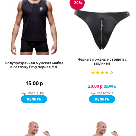
-20%
Чёрные кожаные стринги с
Полупрозрачная мужская майка
молнией
в сеточку Envy черная M/L
15.00 р
20.00 р
25.00 р
Арт.E020-BLKML
Арт.322402015
Купить
Купить