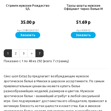
Стринги мужские Рождество
Трусы-шорты мужские
S/L
Официант черно-белые M
35.00 р
51.69 р
Арт.21803243151
Арт.450412
Заказать
Заказать
1
2
3
>
7
Показано с 1 по 48 из 292 (всего 7 страниц)
Секс-шоп Extaz.by предлагает возбуждающее мужское
эротическое бельё в Минске в широком ассортименте. По самым
привлекательным ценам вы можете купить белье
разнообразнейших моделей, размеров и цветов. Мужское
эротическое белье – важнейший атрибут в любой сексуальной
игре. Оно подчеркивает достоинства его обладателя, привносит в
интимную близость нотки шалости и кокетства. Как и женское
эротическое белье, модели для мужчин очень разнообразны по