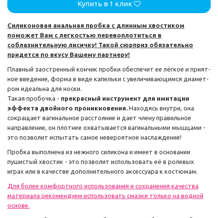
Купить в 1 клик
Силиконовая аналь­ная пробка с длинным хво­сти­ком
поможет Вам с легкостью пере­вопло­титься в
соблазнительную лисичку! Такой сюрприз обя­за­тельно
придется по вкусу Вашему парт­неру!
Плавный заост­рен­ный кон­чик пробки обес­пе­чит ее лёг­кое и при­ят­
ное вве­де­ние, форма в виде капельки с уве­ли­чи­вающимся диамет­
ром иде­альна для носки.
Такая пробочка -
прекрасный инструмент для имитации
эффекта двойного проникновения.
Находясь внутри, она
сокращает ваги­наль­ное рас­сто­я­ние и дает члену пра­виль­ное
направление, он плот­нее охватывается ваги­наль­ными мышцами -
это позволит испытать самое невероятное наслаждение!
Пробка выпол­нена из нежного силикона и имеет в осно­ва­нии
пушистый хво­стик - это поз­во­лит исполь­зо­вать её в роле­вых
играх или в качестве дополнительного аксессуара к костюмам.
Для более комфортного использования и сохранения качества
материала рекомендуем использовать смазки только на водной
основе.